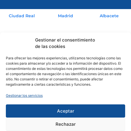
Ciudad Real
Madrid
Albacete
926 530 023
666 528 246
666 475 744
(Miguel Córcoles)
Albacete
Cuenca
Toledo
Gestionar el consentimiento
678 480 812
607 211 331
627 467 630
de las cookies
(Pepe Lorenzo)
Para ofrecer las mejores experiencias, utilizamos tecnologías como las
Alicante
cookies para almacenar y/o acceder a la información del dispositivo. El
633 404 491
consentimiento de estas tecnologías nos permitirá procesar datos como
el comportamiento de navegación o las identificaciones únicas en este
sitio. No consentir o retirar el consentimiento, puede afectar
negativamente a ciertas características y funciones.
Empresa beneficiaria de las ayudas que se efectúan con los
Gestionar los servicios
fondos del Plan de Recuperación, Transformación y
Resiliencia de España, financiado por el Plan Europeo Next
Generation EU.
Aceptar
Rechazar