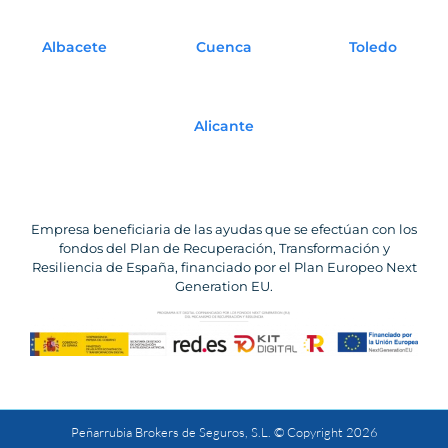
(Miguel Córcoles)
Albacete
Cuenca
Toledo
678 480 812
607 211 331
627 467 630
(Pepe Lorenzo)
Alicante
633 404 491
Empresa beneficiaria de las ayudas que se efectúan con los
fondos del Plan de Recuperación, Transformación y
Resiliencia de España, financiado por el Plan Europeo Next
Generation EU.
Peñarrubia Brokers de Seguros, S.L. © Copyright 2026