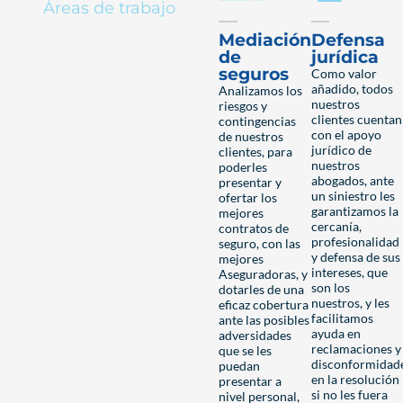
Áreas de trabajo
Mediación
Defensa
de
jurídica
seguros
Como valor
añadido, todos
Analizamos los
nuestros
riesgos y
clientes cuentan
contingencias
con el apoyo
de nuestros
jurídico de
clientes, para
nuestros
poderles
abogados, ante
presentar y
un siniestro les
ofertar los
garantizamos la
mejores
cercanía,
contratos de
profesionalidad
seguro, con las
y defensa de sus
mejores
intereses, que
Aseguradoras, y
son los
dotarles de una
nuestros, y les
eficaz cobertura
facilitamos
ante las posibles
ayuda en
adversidades
reclamaciones y
que se les
disconformidad
puedan
en la resolución
presentar a
si no les fuera
nivel personal,