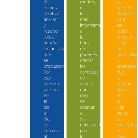
de
clientes,
es
manera
es
nuestro
objetiva
lo
objetivo,
analizar
más
para
y
importante
asi
resolver
a
poder
todas
la
conocer
aquellas
hora
mejor
circunstancias
de
las
que
poderles
necesidad
se
ofertar
y
produzcan.
los
amenazas
Por
contratos
que
eso
de
le
nuestro
seguro
pueden
personal
que
acechar
en
mejor
en
el
se
su
día
adaptan
vida
a
a
diaria,
día,
sus
y
es
necesidades,
asesorarle
cercano
para
en
al
lo
todo