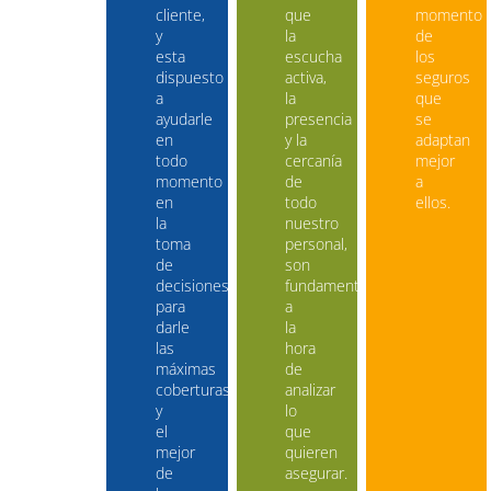
cliente,
que
momento
y
la
de
esta
escucha
los
dispuesto
activa,
seguros
a
la
que
ayudarle
presencia
se
en
y la
adaptan
todo
cercanía
mejor
momento
de
a
en
todo
ellos.
la
nuestro
toma
personal,
de
son
decisiones,
fundamentales
para
a
darle
la
las
hora
máximas
de
coberturas,
analizar
y
lo
el
que
mejor
quieren
de
asegurar.