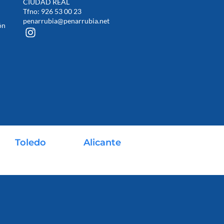
CIUDAD REAL
Tfno: 926 53 00 23
penarrubia@penarrubia.net
ón
Toledo
Alicante
627 467 630
633 404 491