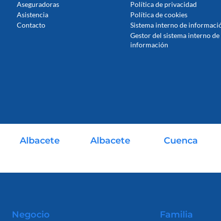
Aseguradoras
Política de privacidad
Asistencia
Política de cookies
Contacto
Sistema interno de informaci
Gestor del sistema interno de
información
Albacete
Albacete
Cuenca
666 475 744
678 480 812
607 211 331
(Miguel Córcoles)
(Pepe Lorenzo)
Negocio
Familia