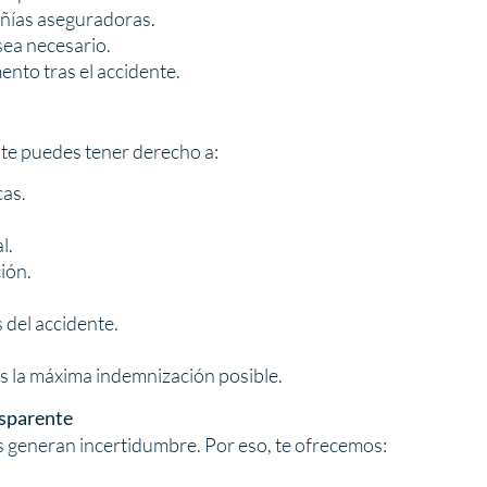
ñías aseguradoras.
sea necesario.
nto tras el accidente.
te puedes tener derecho a:
cas.
l.
ión.
del accidente.
as la máxima indemnización posible.
sparente
s generan incertidumbre. Por eso, te ofrecemos: