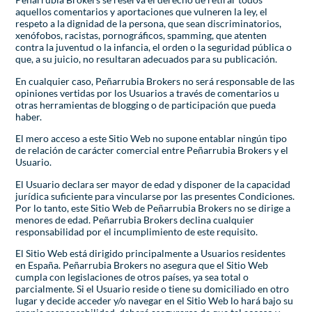
aquellos comentarios y aportaciones que vulneren la ley, el
respeto a la dignidad de la persona, que sean discriminatorios,
xenófobos, racistas, pornográficos, spamming, que atenten
contra la juventud o la infancia, el orden o la seguridad pública o
que, a su juicio, no resultaran adecuados para su publicación.
En cualquier caso, Peñarrubia Brokers no será responsable de las
opiniones vertidas por los Usuarios a través de comentarios u
otras herramientas de blogging o de participación que pueda
haber.
El mero acceso a este Sitio Web no supone entablar ningún tipo
de relación de carácter comercial entre Peñarrubia Brokers y el
Usuario.
El Usuario declara ser mayor de edad y disponer de la capacidad
jurídica suficiente para vincularse por las presentes Condiciones.
Por lo tanto, este Sitio Web de Peñarrubia Brokers no se dirige a
menores de edad. Peñarrubia Brokers declina cualquier
responsabilidad por el incumplimiento de este requisito.
El Sitio Web está dirigido principalmente a Usuarios residentes
en España. Peñarrubia Brokers no asegura que el Sitio Web
cumpla con legislaciones de otros países, ya sea total o
parcialmente. Si el Usuario reside o tiene su domiciliado en otro
lugar y decide acceder y/o navegar en el Sitio Web lo hará bajo su