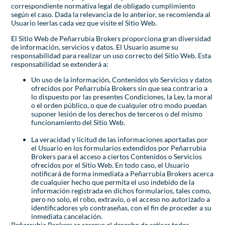
correspondiente normativa legal de obligado cumplimiento
según el caso. Dada la relevancia de lo anterior, se recomienda al
Usuario leerlas cada vez que visite el Sitio Web.
El Sitio Web de Peñarrubia Brokers proporciona gran diversidad
de información, servicios y datos. El Usuario asume su
responsabilidad para realizar un uso correcto del Sitio Web. Esta
responsabilidad se extenderá a:
Un uso de la información, Contenidos y/o Servicios y datos
ofrecidos por Peñarrubia Brokers sin que sea contrario a
lo dispuesto por las presentes Condiciones, la Ley, la moral
o el orden público, o que de cualquier otro modo puedan
suponer lesión de los derechos de terceros o del mismo
funcionamiento del Sitio Web.
La veracidad y licitud de las informaciones aportadas por
el Usuario en los formularios extendidos por Peñarrubia
Brokers para el acceso a ciertos Contenidos o Servicios
ofrecidos por el Sitio Web. En todo caso, el Usuario
notificará de forma inmediata a Peñarrubia Brokers acerca
de cualquier hecho que permita el uso indebido de la
información registrada en dichos formularios, tales como,
pero no solo, el robo, extravío, o el acceso no autorizado a
identificadores y/o contraseñas, con el fin de proceder a su
inmediata cancelación.
Peñarrubia Brokers se reserva el derecho de retirar todos