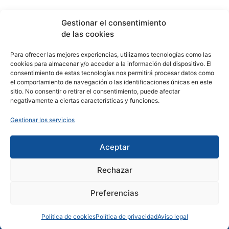
Albacete
Cuenca
Toledo
Gestionar el consentimiento
678 480 812
607 211 331
627 467 630
de las cookies
(Pepe Lorenzo)
Para ofrecer las mejores experiencias, utilizamos tecnologías como las
Alicante
cookies para almacenar y/o acceder a la información del dispositivo. El
633 404 491
consentimiento de estas tecnologías nos permitirá procesar datos como
el comportamiento de navegación o las identificaciones únicas en este
sitio. No consentir o retirar el consentimiento, puede afectar
negativamente a ciertas características y funciones.
Empresa beneficiaria de las ayudas que se efectúan con los
Gestionar los servicios
fondos del Plan de Recuperación, Transformación y
Resiliencia de España, financiado por el Plan Europeo Next
Generation EU.
Aceptar
Rechazar
Preferencias
Política de cookies
Política de privacidad
Aviso legal
Peñarrubia Brokers de Seguros, S.L. © Copyright 2026