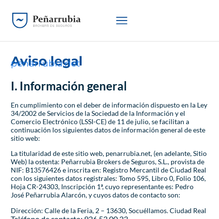
Aviso legal
penarrubia.net
I. Información general
En cumplimiento con el deber de información dispuesto en la Ley
34/2002 de Servicios de la Sociedad de la Información y el
Comercio Electrónico (LSSI-CE) de 11 de julio, se facilitan a
continuación los siguientes datos de información general de este
sitio web:
La titularidad de este sitio web, penarrubia.net, (en adelante, Sitio
Web) la ostenta: Peñarrubia Brokers de Seguros, S.L., provista de
NIF: B13576426 e inscrita en: Registro Mercantil de Ciudad Real
con los siguientes datos registrales: Tomo 595, Libro 0, Folio 106,
Hoja CR-24303, Inscripción 1ª, cuyo representante es: Pedro
José Peñarrubia Alarcón, y cuyos datos de contacto son:
Dirección: Calle de la Feria, 2 – 13630, Socuéllamos. Ciudad Real
Teléfono de contacto: 926 53 00 23